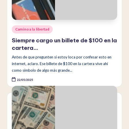
a
t
a
Publicado
Camino a la libertad
en
Siempre cargo un billete de $100 en la
cartera…
Antes de que pregunten si estoy loca por confesar esto en
internet, aclaro. Ese billete de $100 en la cartera vive ahí
como símbolo de algo más grande...
22/05/2025