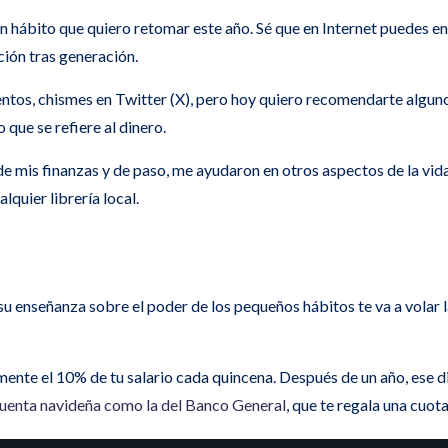
n hábito que quiero retomar este año. Sé que en Internet puedes en
ción tras generación.
uentos, chismes en Twitter (X), pero hoy quiero recomendarte algun
 que se refiere al dinero.
de mis finanzas y de paso, me ayudaron en otros aspectos de la vi
quier librería local.
 su enseñanza sobre el poder de los pequeños hábitos te va a volar
te el 10% de tu salario cada quincena. Después de un año, ese dine
uenta navideña como la del Banco General
, que te regala una cuot