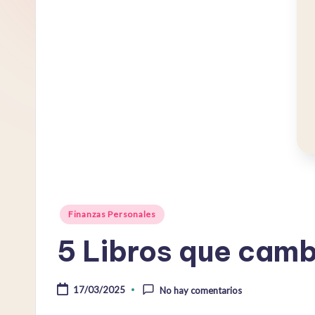
P
l
a
t
a
Publicado
Finanzas Personales
en
5 Libros que camb
17/03/2025
No hay comentarios