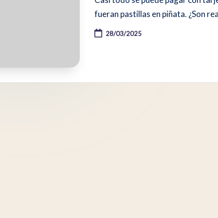
fueran pastillas en piñata. ¿Son r
28/03/2025