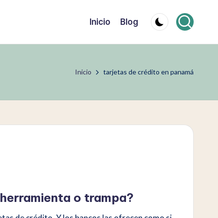
Inicio
Blog
Inicio
tarjetas de crédito en panamá
¿herramienta o trampa?
tas de crédito. Y los bancos las ofrecen como si